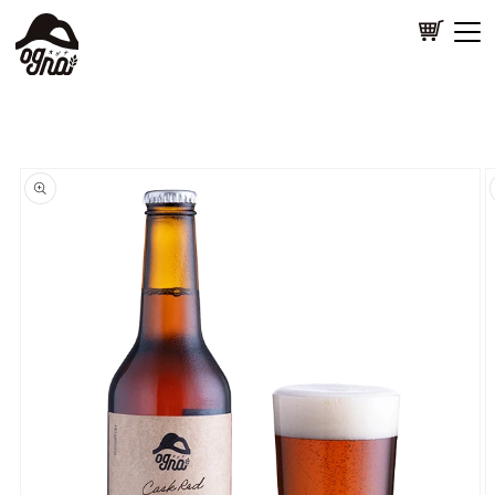
カ
コンテ
ンツに
ー
進む
ト
PRODUCT
商品情
ABOUT
報にス
キップ
NEWS
EVENTS
CONTACT