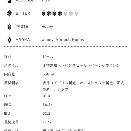
ALCOHOL
9.0%
BITTER
TASTE
Heavy
AROMA
Woody, Apricot, Hoppy
種別
ビール
スタイル
木樽熟成ストロングビール（バーレイワイン）
内容量
330ml
原材料名
麦芽（イギリス製造、オーストラリア製造、国内
製造）、ホップ
SRM
18.4+
EBC
36.2+
IBU
32.2
最終比重
1.012
保存方法
要冷蔵（10℃以下で保存）