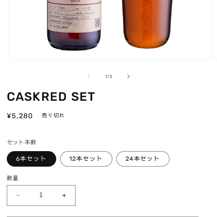
モ
ー
の
1
/
3
ダ
ル
CASKRED SET
で
メ
通
¥5,280
デ
売り切れ
ィ
常
ア
価
(1)
(2
セット本数
格
を
開
6本セット
12本セット
24本セット
く
数量
CASKRED
CASKRED
SET
SET