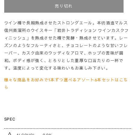
の
の
売り切れ
数
数
量
量
を
を
ワイン樽で長期熟成させたストロングエール。本坊酒造マルス
減
増
信州蒸溜所のウイスキー「岩井トラディション ワインカスクフ
ら
や
ィニッシュ」を熟成させた樽で発酵・熟成させています。レー
す
す
ズンのようなフルーティさと、チョコレートのような甘いフレ
ーバー、カスク由来のウッディなアロマ、ホップの苦味が調
和。ボディ感が強く、とろりとした重厚な口当たりの一杯で
す。温度によって変化する味わいもお楽しみ下さい。
様々な商品をお好みで1本ずつ選べるアソート6本セットはこち
ら
SPEC