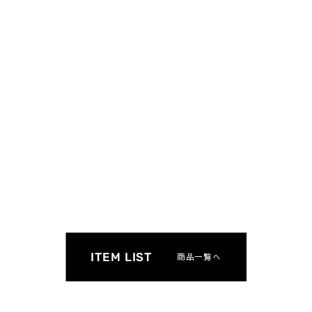
HOP SET
APPLE HOP SET
JapanGreat
2025受賞
62から
¥3,696から
¥3,6
ITEM LIST
商品一覧へ