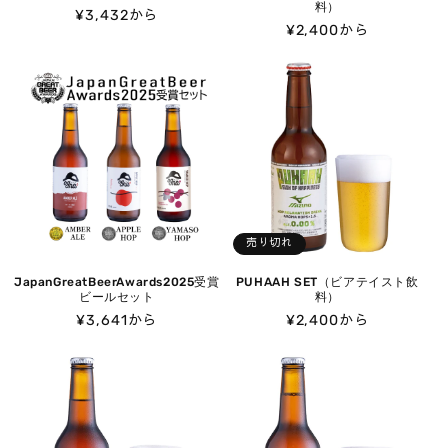
料）
通
¥3,432から
通
¥2,400から
常
常
価
価
格
格
売り切れ
JapanGreatBeerAwards2025受賞
PUHAAH SET（ビアテイスト飲
ビールセット
料）
通
¥3,641から
通
¥2,400から
常
常
価
価
格
格