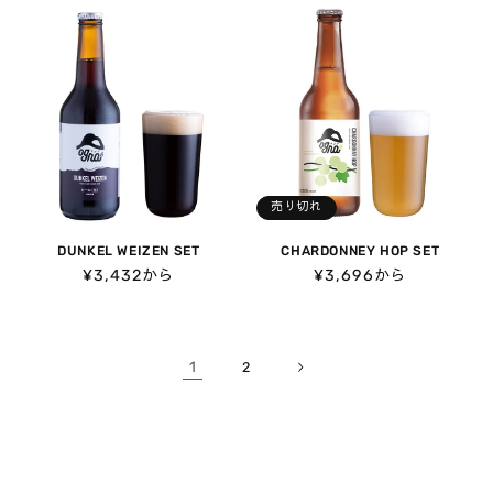
価
価
格
格
売り切れ
DUNKEL WEIZEN SET
CHARDONNEY HOP SET
通
¥3,432から
通
¥3,696から
常
常
価
価
格
格
1
2