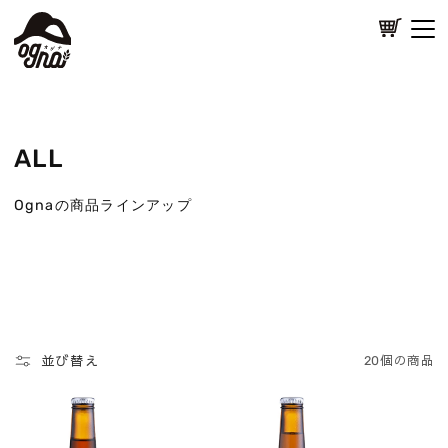
カ
コンテ
ンツに
ー
進む
ト
PRODUCT
ALL
ABOUT
Ognaの商品ラインアップ
NEWS
EVENTS
並び替え
20個の商品
CONTACT