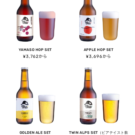
YAMASO HOP SET
APPLE HOP SET
通
¥3,762から
通
¥3,696から
常
常
価
価
格
格
GOLDEN ALE SET
TWIN ALPS SET（ビアテイスト飲