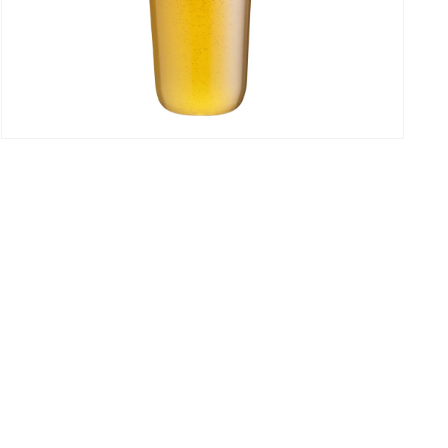
モ
ー
ダ
ル
で
メ
デ
ィ
ア
(3)
を
開
く