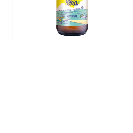
モ
ー
ダ
ル
で
メ
デ
ィ
ア
(2)
を
開
く