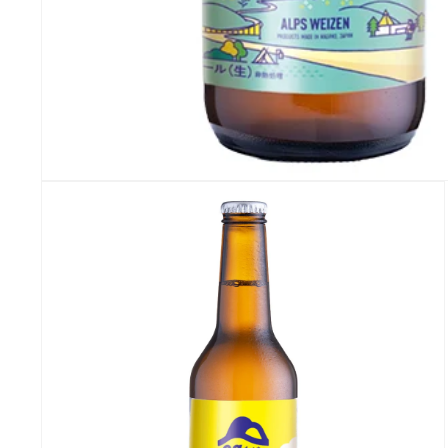
モ
ー
ダ
ル
で
メ
デ
ィ
ア
(1)
を
開
く