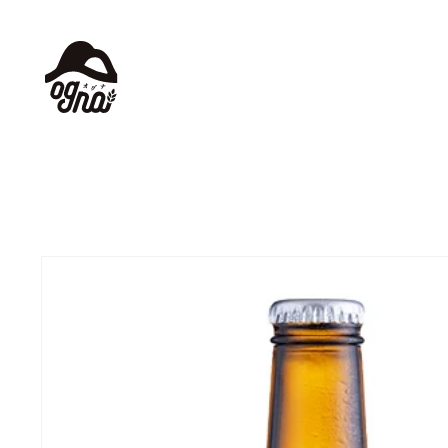
コンテ
ンツに
進む
商品情
報にス
キップ