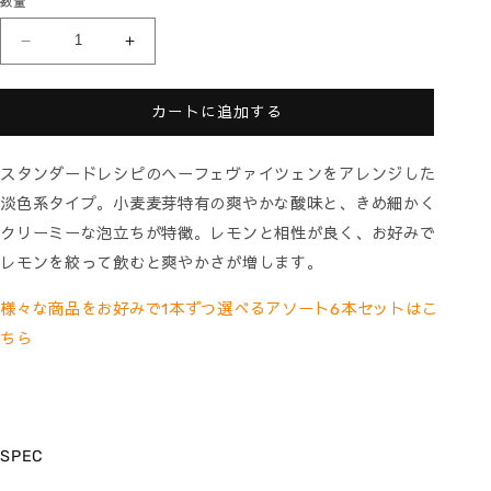
数量
ALPS
ALPS
WEIZEN
WEIZEN
SET
SET
の
の
カートに追加する
数
数
量
量
スタンダードレシピのヘーフェヴァイツェンをアレンジした
を
を
淡色系タイプ。小麦麦芽特有の爽やかな酸味と、きめ細かく
減
増
ら
や
クリーミーな泡立ちが特徴。レモンと相性が良く、お好みで
す
す
レモンを絞って飲むと爽やかさが増します。
様々な商品をお好みで1本ずつ選べるアソート6本セットはこ
ちら
SPEC